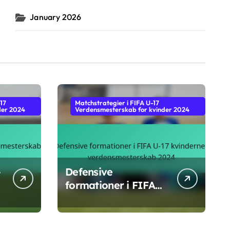
January 2026
-17
Matchstrategier i FIFA U-17
der 2024
Verdensmesterskab for kvinder 2024
-
Defensive
formationer i FIFA
U-17 kvindernes
verdensmesterskab
2024