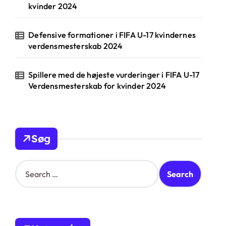
kvinder 2024
Defensive formationer i FIFA U-17 kvindernes
verdensmesterskab 2024
Spillere med de højeste vurderinger i FIFA U-17
Verdensmesterskab for kvinder 2024
Søg
S
e
a
r
c
h