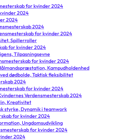
smesterskab for kvinder 2024
 kvinder 2024
der 2024
densmesterskab 2024
rdensmesterskab for kvinder 2024
tet, Spillerroller
kab for kvinder 2024
ligens, Tilpasningsevne
nsmesterskab for kvinder 2024
t, Målmandspræstation, Kampudholdenhed
ved dødbolde, Taktisk fleksibilitet
terskab 2024
smesterskab for kvinder 2024
17 Kvindernes Verdensmesterskab 2024
in, Kreativitet
isk styrke, Dynamik i teamwork
erskab for kvinder 2024
 formation, Ungdomsudvikling
ensmesterskab for kvinder 2024
kvinder 2024