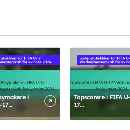
tatistikker for FIFA U-17
Spillerstatistikker for FIFA U
mesterskab for kvinder 2024
Verdensmesterskab for kvin
aymakere i
Topscorere i FIFA U
-17
17
nsmesterskab
Verdensmesterskab
inder 2024
for kvinder 2024