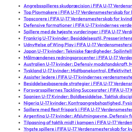
Angrebsspilleres skudpræcision i FIFA U-17 Verden
Top Playmakere i FIFA U-17 Verdensmesterskab for
Topscorere i FIFA U-17 Verdensmesterskab for kvin
Defensive formationer i FIFA U-17 kvindernes ver
Spillere med de højeste vurderinger i FIFA U-17 Ve
Frankrig U-17 kvinder: Besiddelsesstil, Presserintensi
Udnyttelse af Wing Play i FIFA U-17 Verdensmesters
Japan U-17 kvinder: Tekniske færdigheder, Spilintel
Målmændenes redningsprocenter i FIFA U-17 Verde
Australien U-17 kvinder: Defensiv modstandskraf
Tyskland U-17 kvinder: Midtbanekontrol, Effektivitet 
Assister ledere i FIFA U-17 kvindernes verdensmes
Besiddelsesbaserede strategier i FIFA U-17 Verden
Forsvarsspillernes Tackling Succesrater i FIFA U-
Spanien U-17 Kvinder: Boldbesiddelse, Taktisk discipl
Nigeria U-17 kvinder: Kontraangrebshastighed, Fys
Spillere med flest frispark i FIFA U-17 Verdensmest
Argentina U-17 kvinder: Afslutningsevne, Defensiv
Tilpasning af taktik midt i kampen i FIFA U-17 Verd
Yngste spillere i FIFA U-17 Verdensmesterskab for 