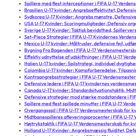
Spillere med flest interceptioner i FIFA U-17 Verde
Brasilien U-17 kvinder: Angrebseffektivitet, Defensi
Sydkorea U-17 Kvinder: Angrebs mønstre, Defensi
USA U-17 Kvinder: Scoringmuligheder, Defensiv org
Sverige U-17 Kvinder: Taktisk bevidsthed, Spillerver
Set-Piece Strategier I FIFA U-17 Kvindernes Verde
Mexico U-17 kvinder: Måltrusler, defensive fejl, udfør
Bygning Fra Bagenden I FIFA U-17 Verdensmestersk
Effektiv udnyttelse af udskiftninger i FIFA U-17 Ve
Italien U-17 kvinder: Spilstrategi, individuel dygtigh
Colombia U-17 kvinder: Kampforberedelse, Tilpasnin
Kontraangrebsstrategier i FIFA U-17 Verdensmester
Defensive ledere i FIFA U-17 kvindernes verdensm
Canada U-17 kvinder: Standardsituationstaktik, Midt
Defensive strategier mod stærke modstandere i FI
Spillere med flest spillede minutter i FIFA U-17 Ve
Overgangsspil i FIFA U-17 Verdensmesterskab for k
Midtbanespilleres afleveringsprocenter i FIFA U-1
Højtrykstaktik i FIFA U-17 Verdensmesterskab for k
Holland U-17 Kvinder: Angrebsmæssig fluiditet, Defe