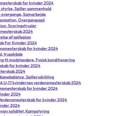
nsmesterskab for kvinder 2024
v styrke, Spiller sammenhold
ve overgange, Samarbejde
anisation, Overgangsspil
sion, Scoringstrusler
nsmesterskab 2024
else af spilleplan
ab For Kvinder 2024
rdensmesterskab for kvinder 2024
ed, trupdybde
g til modstandere, Fysisk konditionering
skab for kvinder 2024
esterskab 2024
banebalance, Spillerudvikling
FA U-17 kvindernes verdensmesterskab 2024
rdensmesterskab for kvinder 2024
vinder 2024
7 Verdensmesterskab for kvinder 2024
vinder 2024
nsiv soliditet, Kampstyring