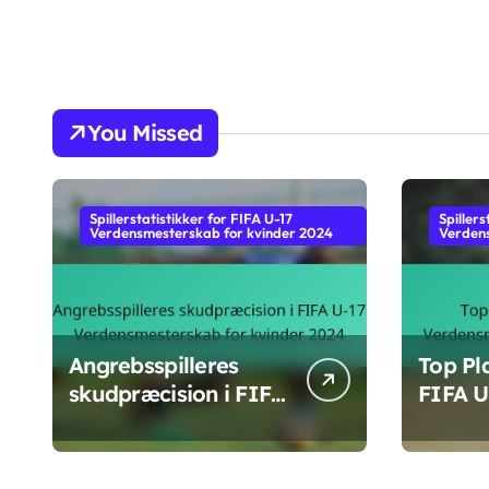
You Missed
Spillerstatistikker for FIFA U-17
Spillers
Verdensmesterskab for kvinder 2024
Verdens
Angrebsspilleres
Top Pl
skudpræcision i FIFA
FIFA U
U-17
Verde
Verdensmesterskab
for kv
for kvinder 2024