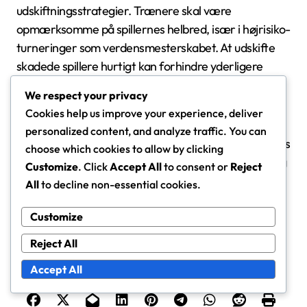
udskiftningsstrategier. Trænere skal være
opmærksomme på spillernes helbred, især i højrisiko-
turneringer som verdensmesterskabet. At udskifte
skadede spillere hurtigt kan forhindre yderligere
komplikationer og sikre, at holdets samlede
We respect your privacy
præstation forbliver intakt.
Cookies help us improve your experience, deliver
personalized content, and analyze traffic. You can
Effektive udskiftningsstrategier i FIFA U-17 kvindernes
choose which cookies to allow by clicking
verdensmesterskab kræver i sidste ende en blanding
Customize
. Click
Accept All
to consent or
Reject
af taktisk bevidsthed, spillerhåndtering og
All
to decline non-essential cookies.
tilpasningsevne til de skiftende dynamikker i hver
kamp. Hold, der mestrer disse elementer, er bedre
Customize
positioneret til at få succes i turneringen.
Reject All
Accept All