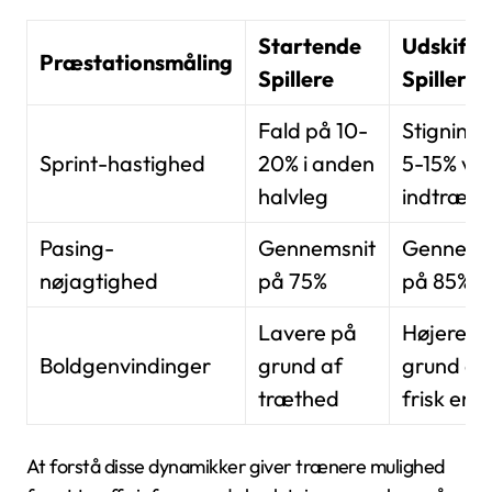
Startende
Udskifte
Præstationsmåling
Spillere
Spillere
Fald på 10-
Stigning
Sprint-hastighed
20% i anden
5-15% ve
halvleg
indtræd
Pasing-
Gennemsnit
Gennems
nøjagtighed
på 75%
på 85%
Lavere på
Højere p
Boldgenvindinger
grund af
grund af
træthed
frisk ene
At forstå disse dynamikker giver trænere mulighed