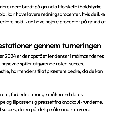
ere mere bredt på grund af forskelle i holdstyrke
ld, kan have lavere redningsprocenter, hvis de ikke
stærkere hold, kan have højere procenter på grund af
stationer gennem turneringen
er 2024 er der opstået tendenser i målmændenes
ingsevne spiller afgørende roller i succes.
stile, har tendens til at præstere bedre, da de kan
r frem, forbedrer mange målmænd deres
mpe og tilpasser sig presset fra knockout-runderne.
od succes, da en pålidelig målmand kan være