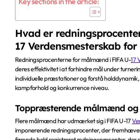
Key sections in the article:
Hvad er redningsprocente
17 Verdensmesterskab for
Redningsprocenterne for målmænd i FIFA U-
17 
deres effektivitet i at forhindre mål under turner
individuelle præstationer og forstå holddynamik,
kampforhold og konkurrence niveau.
Toppræsterende målmænd og d
Flere målmænd har udmærket sig i FIFA U-17
Ve
imponerende redningsprocenter, der fremhæver 
førende hold registreret redningsprocenter, der sp