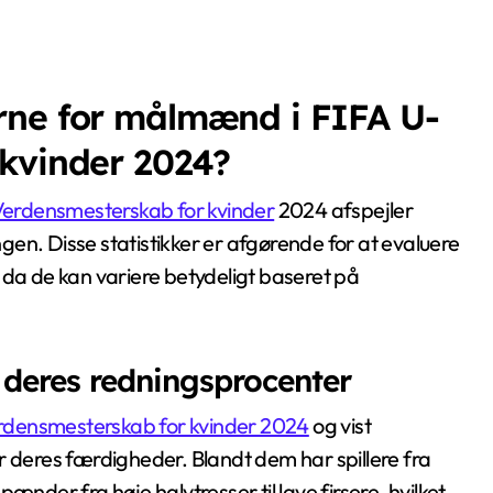
rne for målmænd i FIFA U-
 kvinder 2024?
Verdensmesterskab for kvinder
2024 afspejler
ingen. Disse statistikker er afgørende for at evaluere
 da de kan variere betydeligt baseret på
eres redningsprocenter
rdensmesterskab for kvinder 2024
og vist
deres færdigheder. Blandt dem har spillere fra
ænder fra høje halvtresser til lave firsere, hvilket