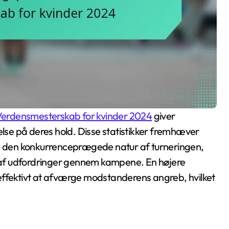
Verdensmesterskab for kvinder 2024
giver
else på deres hold. Disse statistikker fremhæver
så den konkurrenceprægede natur af turneringen,
af udfordringer gennem kampene. En højere
effektivt at afværge modstanderens angreb, hvilket