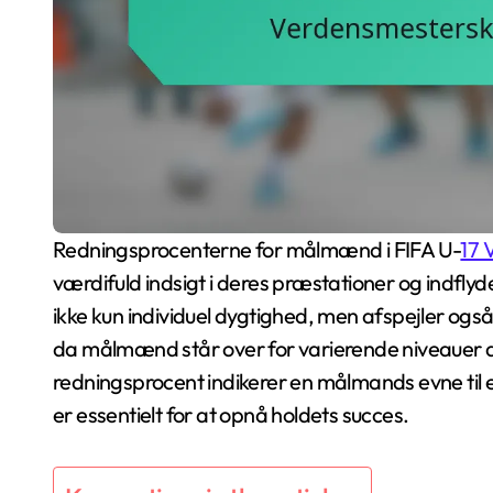
Redningsprocenterne for målmænd i FIFA U-
17 
værdifuld indsigt i deres præstationer og indflyd
ikke kun individuel dygtighed, men afspejler og
da målmænd står over for varierende niveauer 
redningsprocent indikerer en målmands evne til 
er essentielt for at opnå holdets succes.