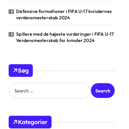
Defensive formationer i FIFA U-17 kvindernes
verdensmesterskab 2024
Spillere med de højeste vurderinger i FIFA U-17
Verdensmesterskab for kvinder 2024
Søg
S
e
a
r
c
h
Kategorier
f