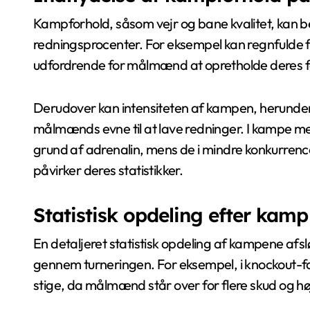
Kampforhold, såsom vejr og bane kvalitet, kan
redningsprocenter. For eksempel kan regnfulde for
udfordrende for målmænd at opretholde deres f
Derudover kan intensiteten af kampen, herunder
målmænds evne til at lave redninger. I kampe 
grund af adrenalin, mens de i mindre konkurren
påvirker deres statistikker.
Statistisk opdeling efter kamp
En detaljeret statistisk opdeling af kampene a
gennem turneringen. For eksempel, i knockout-f
stige, da målmænd står over for flere skud og hø