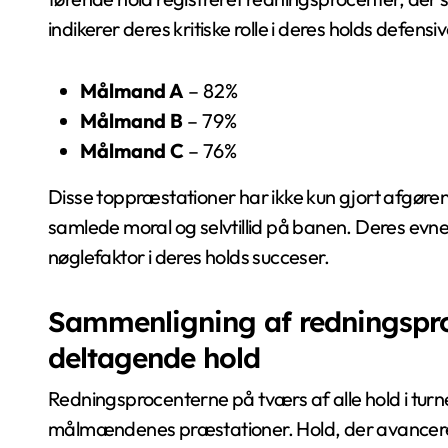
indikerer deres kritiske rolle i deres holds defensiv
Målmand A
– 82%
Målmand B
– 79%
Målmand C
– 76%
Disse toppræstationer har ikke kun gjort afgøren
samlede moral og selvtillid på banen. Deres evne t
nøglefaktor i deres holds succeser.
Sammenligning af redningsproc
deltagende hold
Redningsprocenterne på tværs af alle hold i turne
målmændenes præstationer. Hold, der avancere