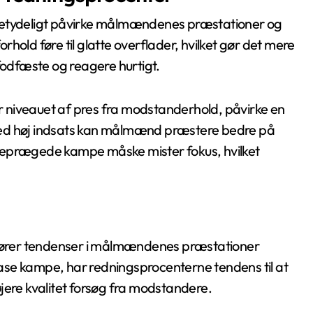
 betydeligt påvirke målmændenes præstationer og
hold føre til glatte overflader, hvilket gør det mere
odfæste og reagere hurtigt.
 niveauet af pres fra modstanderhold, påvirke en
med høj indsats kan målmænd præstere bedre på
ceprægede kampe måske mister fokus, hvilket
fslører tendenser i målmændenes præstationer
ase kampe, har redningsprocenterne tendens til at
jere kvalitet forsøg fra modstandere.