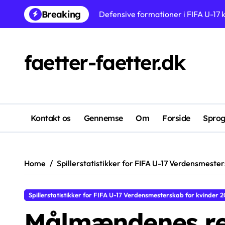
Skip
Breaking
Spillere med de højeste vurderinge
to
content
Frankrig U-17 kvinder: Besiddelsessti
faetter-faetter.dk
Udnyttelse af Wing Play i FIFA U-1
Japan U-17 kvinder: Tekniske færdig
Målmændenes redningsprocenter i 
Australien U-17 kvinder: Defensi
Kontakt os
Gennemse
Om
Forside
Spro
Angrebsspilleres skudpræcision i 
Home
Spillerstatistikker for FIFA U-17 Verdensmeste
Spillerstatistikker for FIFA U-17 Verdensmesterskab for kvinder 
Målmændenes re