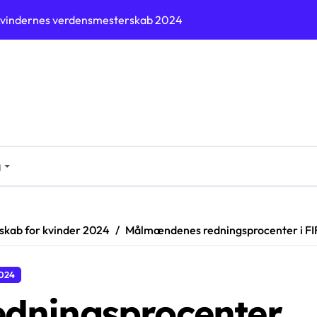
r i FIFA U-17 Verdensmesterskab for kvinder 2024
l, Presserintensitet, Spillerroller
7 Verdensmesterskab for kvinder 2024
heder, Spilintelligens, Tilpasningsevne
FIFA U-17 Verdensmesterskab for kvinder 2024
v modstandskraft, Målmandspræstation, Kampudholdenhed
g
FIFA U-17 Verdensmesterskab for kvinder 2024
rskab for kvinder 2024
Målmændenes redningsprocenter i FI
2024
dningsprocenter