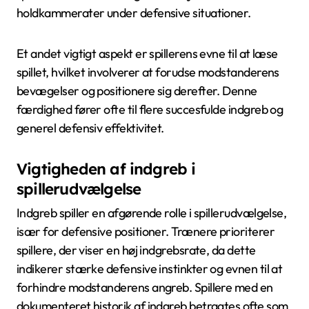
holdkammerater under defensive situationer.
Et andet vigtigt aspekt er spillerens evne til at læse
spillet, hvilket involverer at forudse modstanderens
bevægelser og positionere sig derefter. Denne
færdighed fører ofte til flere succesfulde indgreb og
generel defensiv effektivitet.
Vigtigheden af indgreb i
spillerudvælgelse
Indgreb spiller en afgørende rolle i spillerudvælgelse,
især for defensive positioner. Trænere prioriterer
spillere, der viser en høj indgrebsrate, da dette
indikerer stærke defensive instinkter og evnen til at
forhindre modstanderens angreb. Spillere med en
dokumenteret historik af indgreb betragtes ofte som