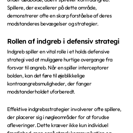
Spillere, der excellerer på dette område,
demonstrerer ofte en skarp forståelse af deres
modstanderes bevægelser og strategier.
Rollen af indgreb i defensiv strategi
Indgreb spiller en vital rolle i et holds defensive
strategi ved at muliggøre hurtige overgange fra
forsvar til angreb. Når en spiller interceptorer
bolden, kan det føre til øjeblikkelige
kontraangrebsmuligheder, der fanger
modstanderholdet uforberedt.
Effektive indgrebsstrategier involverer ofte spillere,
der placerer sig i nøgleområder for at forudse
afleveringer. Dette kræver ikke kun individuel