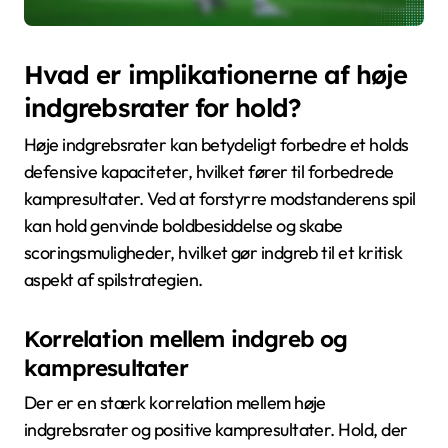
Hvad er implikationerne af høje
indgrebsrater for hold?
Høje indgrebsrater kan betydeligt forbedre et holds
defensive kapaciteter, hvilket fører til forbedrede
kampresultater. Ved at forstyrre modstanderens spil
kan hold genvinde boldbesiddelse og skabe
scoringsmuligheder, hvilket gør indgreb til et kritisk
aspekt af spilstrategien.
Korrelation mellem indgreb og
kampresultater
Der er en stærk korrelation mellem høje
indgrebsrater og positive kampresultater. Hold, der