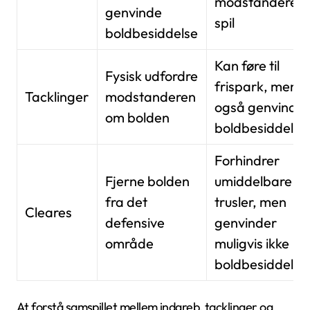
modstanderen
genvinde
spil
boldbesiddelse
Kan føre til
Fysisk udfordre
frispark, men
Tacklinger
modstanderen
også genvinde
om bolden
boldbesiddelse
Forhindrer
Fjerne bolden
umiddelbare
fra det
trusler, men
Cleares
defensive
genvinder
område
muligvis ikke
boldbesiddelse
At forstå samspillet mellem indgreb, tacklinger og