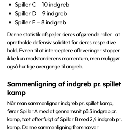
Spiller C – 10 indgreb
Spiller D – 9 indgreb
Spiller E – 8 indgreb
Denne statistik afspejler deres afgørende roller i at
opretholde defensiv soliditet for deres respektive
hold. Evnen til at interceptere afleveringer stopper
ikke kun modstanderens momentum, men muliggør
også hurtige overgange til angreb.
Sammenligning af indgreb pr. spillet
kamp
Når man sammenligner indgreb pr. spillet kamp,
fører Spiller A med et gennemsnit på 3 indgreb pr.
kamp, tæt efterfulgt af Spiller B med 2,4 indgreb pr.
kamp. Denne sammenligning fremhæver