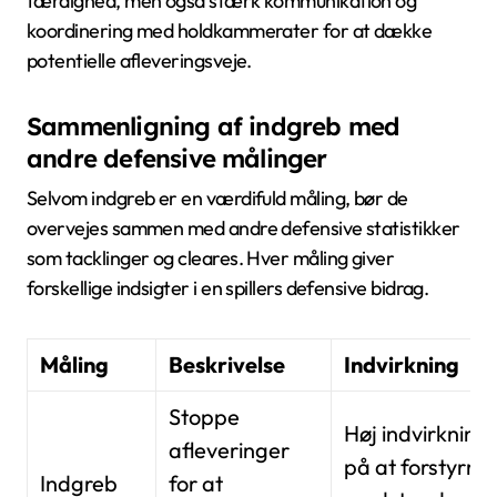
færdighed, men også stærk kommunikation og
koordinering med holdkammerater for at dække
potentielle afleveringsveje.
Sammenligning af indgreb med
andre defensive målinger
Selvom indgreb er en værdifuld måling, bør de
overvejes sammen med andre defensive statistikker
som tacklinger og cleares. Hver måling giver
forskellige indsigter i en spillers defensive bidrag.
Måling
Beskrivelse
Indvirkning
Stoppe
Høj indvirkning
afleveringer
på at forstyrre
Indgreb
for at