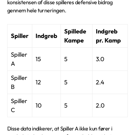
konsistensen af disse spilleres defensive bidrag
gennem hele turneringen.
Spillede
Indgreb
Spiller
Indgreb
Kampe
pr. Kamp
Spiller
15
5
3.0
A
Spiller
12
5
2.4
B
Spiller
10
5
2.0
C
Disse data indikerer, at Spiller A ikke kun fører i