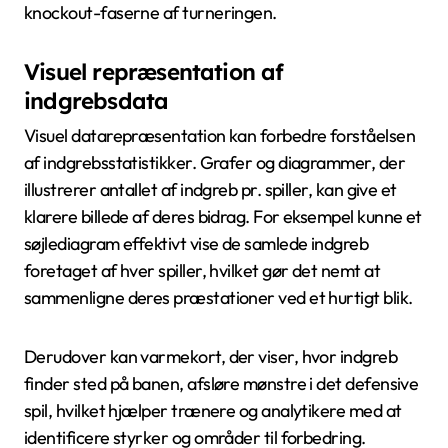
knockout-faserne af turneringen.
Visuel repræsentation af
indgrebsdata
Visuel datarepræsentation kan forbedre forståelsen
af indgrebsstatistikker. Grafer og diagrammer, der
illustrerer antallet af indgreb pr. spiller, kan give et
klarere billede af deres bidrag. For eksempel kunne et
søjlediagram effektivt vise de samlede indgreb
foretaget af hver spiller, hvilket gør det nemt at
sammenligne deres præstationer ved et hurtigt blik.
Derudover kan varmekort, der viser, hvor indgreb
finder sted på banen, afsløre mønstre i det defensive
spil, hvilket hjælper trænere og analytikere med at
identificere styrker og områder til forbedring.