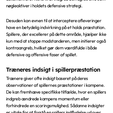
nøgleaktiver i holdets defensive strategi.
Desuden kan evnen til at interceptere afleveringer
have en betydelig indvirkning på et holds præstation.
Spillere, der excellerer på dette område, hjælper ikke
kun med at stoppe modstanderen, men initierer også
kontraangreb, hvilket gør dem værdifulde i både
defensive og offensive faser af spillet.
Træneres indsigt i spillerpræstation
Trænere giver ofte indsigt baseret på deres
observationer af spillernes præstationer i kampene.
De kan fremhæve specifikke tilfælde, hvor en spillers
indgreb ændrede kampens momentum eller
forhindrede en scoringsmulighed. Sådanne indsigter
er vitale for at forstå en spillers indflydelse ud over