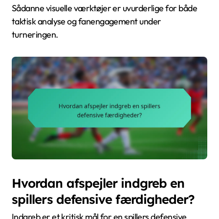
Sådanne visuelle værktøjer er uvurderlige for både
taktisk analyse og fanengagement under
turneringen.
Hvordan afspejler indgreb en
spillers defensive færdigheder?
Indgreb er et kritisk mål for en spillers defensive