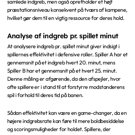
samlede indgreb, men også opretholder et højt
præstationsniveau konsekvent på tværs af kampene,
hvilket gør dem til en vigtig ressource for deres hold.
Analyse af indgreb pr. spillet minut
At analysere indgreb pr. spillet minut giver indsigt i
spillernes effektivitet i defensive roller. Spiller A har et
gennemsnit på et indgreb hvert 20. minut, mens
Spiller B har et gennemsnit på et hvert 25. minut.
Denne måling er afgørende, da den afspejler, hvor
ofte spillere er i stand til at forstyrre modstanderens
spil i forhold til deres tid på banen.
Sådan effektivitet kan være en game-changer, da en
højere indgrebsrate kan føre til mere boldbesiddelse
og scoringsmuligheder for holdet. Spillere, der