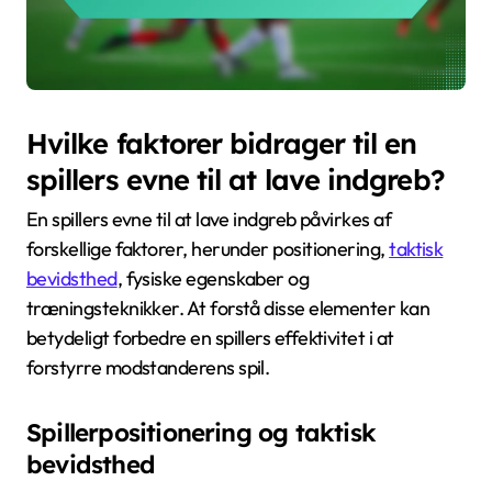
Hvilke faktorer bidrager til en
spillers evne til at lave indgreb?
En spillers evne til at lave indgreb påvirkes af
forskellige faktorer, herunder positionering,
taktisk
bevidsthed
, fysiske egenskaber og
træningsteknikker. At forstå disse elementer kan
betydeligt forbedre en spillers effektivitet i at
forstyrre modstanderens spil.
Spillerpositionering og taktisk
bevidsthed