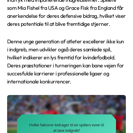
som Mia Fishel fra USA og Grace Fisk fra England får
anerkendelse for deres defensive bidrag, hvilket viser
deres potentiale til at blive fremtidige stjerner.
Denne unge generation af atleter excellerer ikke kun
i indgreb, men udvikler også deres samlede spil,
hvilket indikerer en lys fremtid for kvindefodbold.
Deres præstationer i turneringen kan bane vejen for
succesfulde karrierer i professionelle ligaer og
internationale konkurrencer.