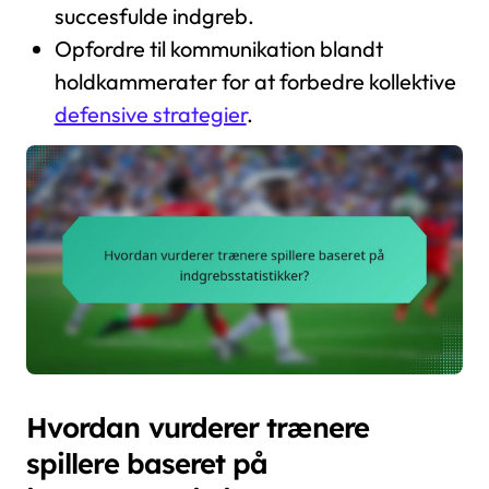
succesfulde indgreb.
Opfordre til kommunikation blandt
holdkammerater for at forbedre kollektive
defensive strategier
.
Hvordan vurderer trænere
spillere baseret på