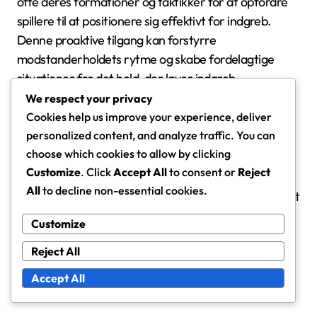
ofte deres formationer og taktikker for at opfordre
spillere til at positionere sig effektivt for indgreb.
Denne proaktive tilgang kan forstyrre
modstanderholdets rytme og skabe fordelagtige
situationer for det hold, der laver indgreb.
We respect your privacy
Cookies help us improve your experience, deliver
Nøglespillerroller fremstår også fra dette fokus på
personalized content, and analyze traffic. You can
indgreb. Forsvarsspillere og midtbanespillere, der
choose which cookies to allow by clicking
specialiserer sig i at læse spillet og forudse
Customize
. Click
Accept All
to consent or
Reject
afleveringer, er uvurderlige. Deres evne til at
All
to decline non-essential cookies.
interceptere kan ændre kampens momentum, hvilket
gør dem afgørende for et holds samlede succes.
Customize
Reject All
Accept All