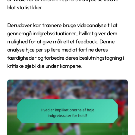
blot statistikker.
Derudover kan trænere bruge videoanalyse til at
gennemgå indgrebssituationer, hvilket giver dem
mulighed for at give målrettet feedback. Denne
analyse hjælper spillere med at forfine deres
færdigheder og forbedre deres beslutningstagning i
kritiske øjeblikke under kampene.