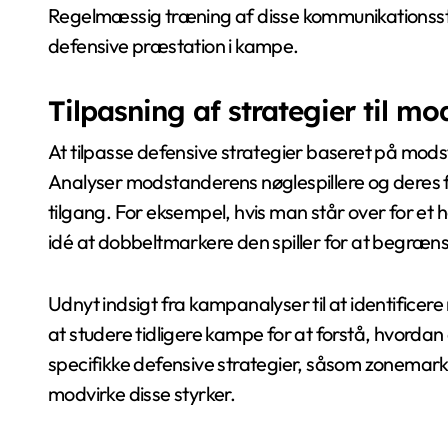
Regelmæssig træning af disse kommunikationsst
defensive præstation i kampe.
Tilpasning af strategier til m
At tilpasse defensive strategier baseret på mod
Analyser modstanderens nøglespillere og deres f
tilgang. For eksempel, hvis man står over for et
idé at dobbeltmarkere den spiller for at begræns
Udnyt indsigt fra kampanalyser til at identificer
at studere tidligere kampe for at forstå, hvord
specifikke defensive strategier, såsom zonemark
modvirke disse styrker.