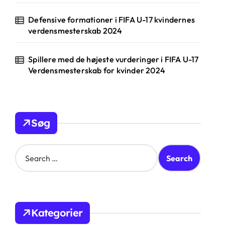
Defensive formationer i FIFA U-17 kvindernes
verdensmesterskab 2024
Spillere med de højeste vurderinger i FIFA U-17
Verdensmesterskab for kvinder 2024
Søg
S
e
a
r
c
h
Kategorier
f