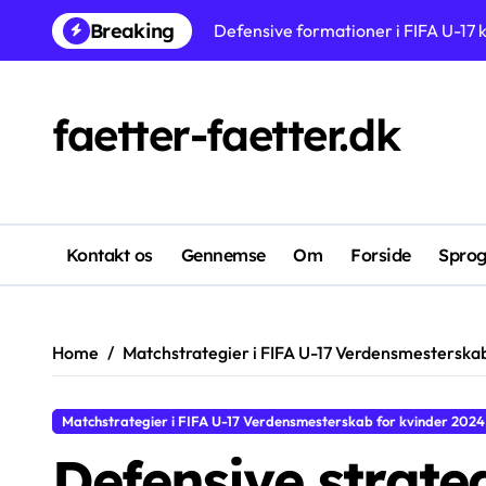
Skip
Breaking
Spillere med de højeste vurderinge
to
content
Frankrig U-17 kvinder: Besiddelsessti
Udnyttelse af Wing Play i FIFA U-1
faetter-faetter.dk
Japan U-17 kvinder: Tekniske færdig
Målmændenes redningsprocenter i 
Australien U-17 kvinder: Defensi
Kontakt os
Gennemse
Om
Forside
Spro
Angrebsspilleres skudpræcision i 
Home
Matchstrategier i FIFA U-17 Verdensmesterska
Matchstrategier i FIFA U-17 Verdensmesterskab for kvinder 2024
Defensive strate