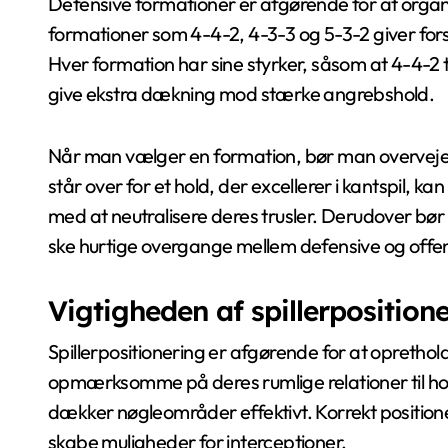
Defensive formationer er afgørende for at organ
formationer som 4-4-2, 4-3-3 og 5-3-2 giver forskel
Hver formation har sine styrker, såsom at 4-4-2 
give ekstra dækning mod stærke angrebshold.
Når man vælger en formation, bør man overveje 
står over for et hold, der excellerer i kantspil,
med at neutralisere deres trusler. Derudover bør
ske hurtige overgange mellem defensive og offen
Vigtigheden af spillerposition
Spillerpositionering er afgørende for at oprethold
opmærksomme på deres rumlige relationer til ho
dækker nøgleområder effektivt. Korrekt positioner
skabe muligheder for interceptioner.