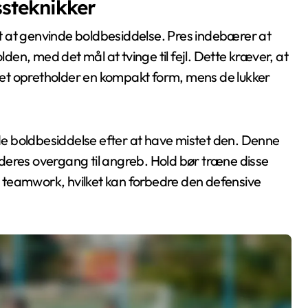
steknikker
igt at genvinde boldbesiddelse. Pres indebærer at
en, med det mål at tvinge til fejl. Dette kræver, at
oldet opretholder en kompakt form, mens de lukker
e boldbesiddelse efter at have mistet den. Denne
deres overgang til angreb. Hold bør træne disse
og teamwork, hvilket kan forbedre den defensive