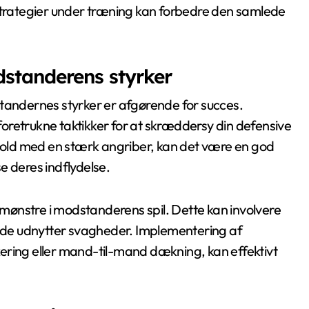
rategier under træning kan forbedre den samlede
odstanderens styrker
standernes styrker er afgørende for succes.
oretrukne taktikker for at skræddersy din defensive
 hold med en stærk angriber, kan det være en god
e deres indflydelse.
e mønstre i modstanderens spil. Dette kan involvere
an de udnytter svagheder. Implementering af
ering eller mand-til-mand dækning, kan effektivt