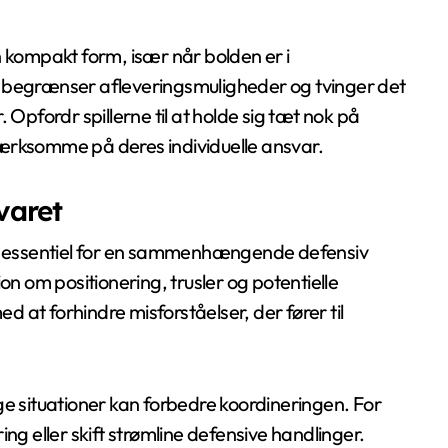
n kompakt form, især når bolden er i
egrænser afleveringsmuligheder og tvinger det
 Opfordr spillerne til at holde sig tæt nok på
ærksomme på deres individuelle ansvar.
varet
 er essentiel for en sammenhængende defensiv
on om positionering, trusler og potentielle
 at forhindre misforståelser, der fører til
lige situationer kan forbedre koordineringen. For
ng eller skift strømline defensive handlinger.