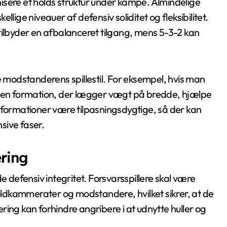
isere et holds struktur under kampe. Almindelige
lige niveauer af defensiv soliditet og fleksibilitet.
tilbyder en afbalanceret tilgang, mens 5-3-2 kan
modstanderens spillestil. For eksempel, hvis man
 kan en formation, der lægger vægt på bredde, hjælpe
 formationer være tilpasningsdygtige, så der kan
sive faser.
ering
e defensiv integritet. Forsvarsspillere skal være
ldkammerater og modstandere, hvilket sikrer, at de
ing kan forhindre angribere i at udnytte huller og