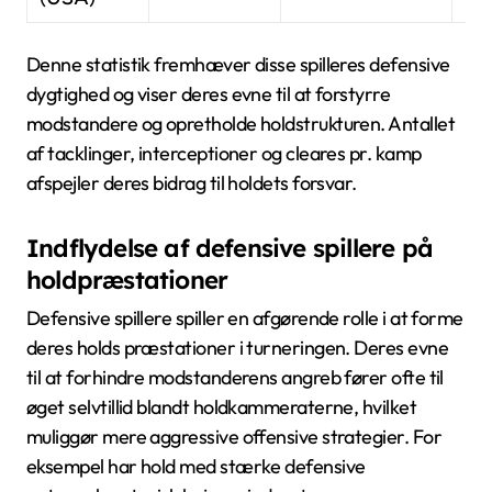
Denne statistik fremhæver disse spilleres defensive
dygtighed og viser deres evne til at forstyrre
modstandere og opretholde holdstrukturen. Antallet
af tacklinger, interceptioner og cleares pr. kamp
afspejler deres bidrag til holdets forsvar.
Indflydelse af defensive spillere på
holdpræstationer
Defensive spillere spiller en afgørende rolle i at forme
deres holds præstationer i turneringen. Deres evne
til at forhindre modstanderens angreb fører ofte til
øget selvtillid blandt holdkammeraterne, hvilket
muliggør mere aggressive offensive strategier. For
eksempel har hold med stærke defensive