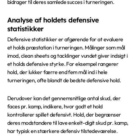
bidrager til deres samlede succes i turneringen.
Analyse af holdets defensive
statistikker
Defensive statistikker er afgørende for at evaluere
et holds præstation i turneringen. Målinger som mål
imod, clean sheets og tacklinger vundet giver indsigt i
et holds defensive styrke. For eksempel rangerer
hold, der lukker færre end fem mål ind i hele
turneringen, ofte blandt de bedste defensive hold.
Derudover kan det gennemsnitlige antal skud, der
faces pr. kamp, indikere, hvor godt et hold
kontrollerer spillet defensivt. Hold, der begrænser
deres modstandere til lave enkelt-digit skud pr. kamp,
har typisk en stærkere defensiv tilstedeværelse.