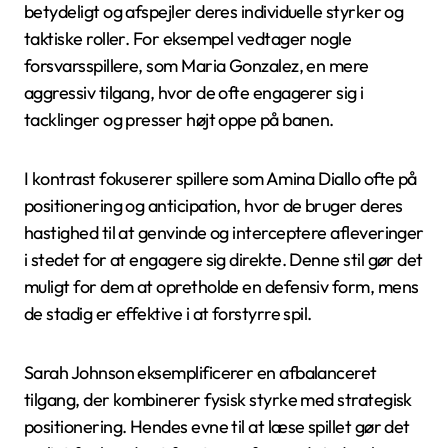
betydeligt og afspejler deres individuelle styrker og
taktiske roller. For eksempel vedtager nogle
forsvarsspillere, som Maria Gonzalez, en mere
aggressiv tilgang, hvor de ofte engagerer sig i
tacklinger og presser højt oppe på banen.
I kontrast fokuserer spillere som Amina Diallo ofte på
positionering og anticipation, hvor de bruger deres
hastighed til at genvinde og interceptere afleveringer
i stedet for at engagere sig direkte. Denne stil gør det
muligt for dem at opretholde en defensiv form, mens
de stadig er effektive i at forstyrre spil.
Sarah Johnson eksemplificerer en afbalanceret
tilgang, der kombinerer fysisk styrke med strategisk
positionering. Hendes evne til at læse spillet gør det