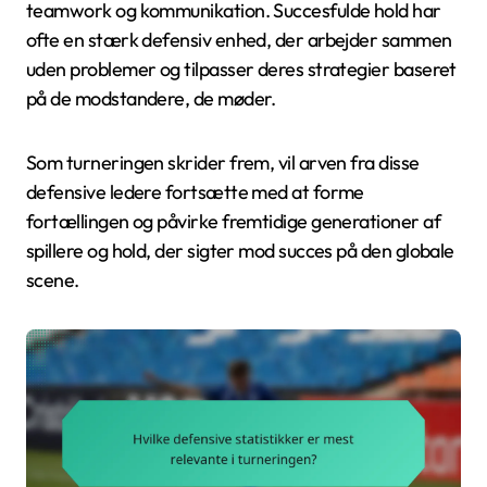
teamwork og kommunikation. Succesfulde hold har
ofte en stærk defensiv enhed, der arbejder sammen
uden problemer og tilpasser deres strategier baseret
på de modstandere, de møder.
Som turneringen skrider frem, vil arven fra disse
defensive ledere fortsætte med at forme
fortællingen og påvirke fremtidige generationer af
spillere og hold, der sigter mod succes på den globale
scene.