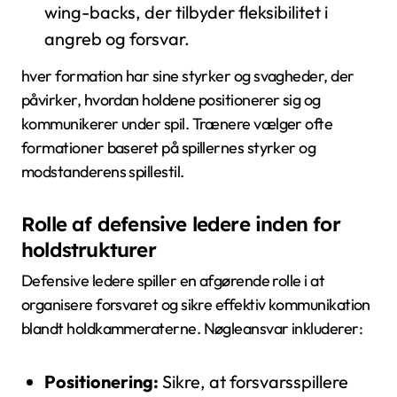
wing-backs, der tilbyder fleksibilitet i
angreb og forsvar.
hver formation har sine styrker og svagheder, der
påvirker, hvordan holdene positionerer sig og
kommunikerer under spil. Trænere vælger ofte
formationer baseret på spillernes styrker og
modstanderens spillestil.
Rolle af defensive ledere inden for
holdstrukturer
Defensive ledere spiller en afgørende rolle i at
organisere forsvaret og sikre effektiv kommunikation
blandt holdkammeraterne. Nøgleansvar inkluderer:
Positionering:
Sikre, at forsvarsspillere