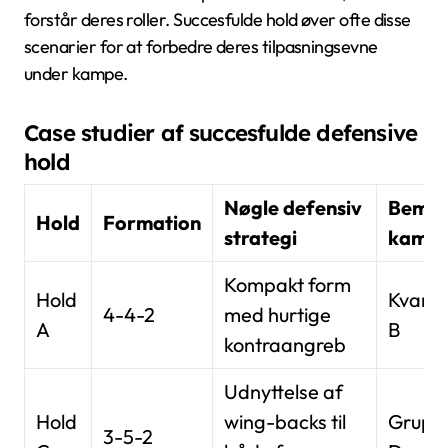
forstår deres roller. Succesfulde hold øver ofte disse
scenarier for at forbedre deres tilpasningsevne
under kampe.
Case studier af succesfulde defensive
hold
Nøgle defensiv
Bemær
Hold
Formation
strategi
kamp
Kompakt form
Hold
Kvartf
4-4-2
med hurtige
A
B
kontraangreb
Udnyttelse af
Hold
wing-backs til
Gruppe
3-5-2