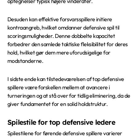
optegnelser typisk højere vinderater.
Desuden kan effektive forsvarsspillere initiere
kontraangreb, hvilket omdanner defensive spil til
scoringsmuligheder. Denne dobbelte kapacitet
forbedrer den samlede taktiske fleksibilitet for deres
hold, hvilket gør dem mere uforudsigelige for
modstanderne.
I sidste ende kan tilstedeværelsen af top defensive
spillere være forskellen mellem at avancere i
turneringen og at stå over for tidlig eliminering, da de
giver fundamentet for en solid holdstruktur.
Spilestile for top defensive ledere
Spilestilene for førende defensive spillere varierer