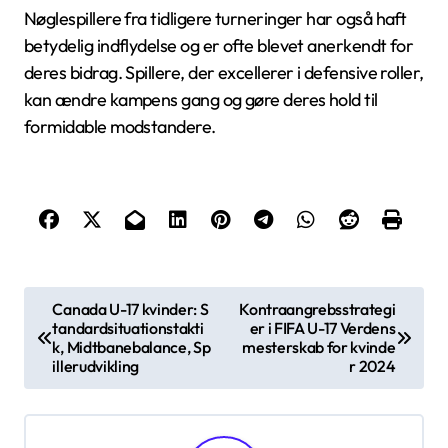
Nøglespillere fra tidligere turneringer har også haft
betydelig indflydelse og er ofte blevet anerkendt for
deres bidrag. Spillere, der excellerer i defensive roller,
kan ændre kampens gang og gøre deres hold til
formidable modstandere.
P
Canada U-17 kvinder: S
Kontraangrebsstrategi
tandardsituationstakti
er i FIFA U-17 Verdens
o
k, Midtbanebalance, Sp
mesterskab for kvinde
s
illerudvikling
r 2024
t
n