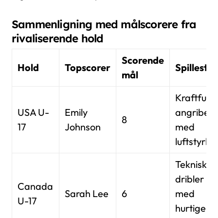
Sammenligning med målscorere fra
rivaliserende hold
Scorende
Hold
Topscorer
Spillestil
mål
Kraftfuld
USA U-
Emily
angriber
8
17
Johnson
med
luftstyrke
Teknisk
dribler
Canada
Sarah Lee
6
med
U-17
hurtige