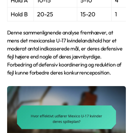
Hold A
10-15
5-10
4
Hold B
20-25
15-20
1
Denne sammenlignende analyse fremhæver, at
mens det mexicanske U-17 kvindelandshold har et
moderat antal indkasserede mål, er deres defensive
fejl højere end nogle af deres jævnbyrdige.
Forbedring af defensiv koordinering og reduktion af
fejl kunne forbedre deres konkurrenceposition.