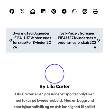
P
Bygning Fra Bagenden
Set-Piece Strategier I
I FIFA U-17 Verdensmes
FIFA U-17 Kvindernes V
o
terskab For Kvinder 20
erdensmesterskab 202
s
24
4
t
n
a
v
By
Lila Carter
i
Lila Carter er en passioneret sportsanalytiker
g
med fokus på kvindefodbold. Med en baggrund i
a
sportsjournalistik og en dyb kærlighed til spillet