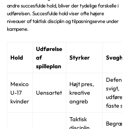
andre succesfulde hold, bliver der tydelige forskelle i
udførelsen. Succesfulde hold viser ofte højere
niveauer af taktisk disciplin og tilpasningsevne under
kampene.
Udførelse
Hold
af
Styrker
Svaghed
spilleplan
Defensiv
Mexico
Højt pres,
svigt,
U-17
Uensartet
kreative
udførelse
kvinder
angreb
faste spil
Taktisk
Begræns
disciplin,