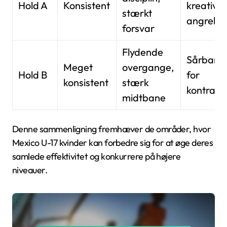
Hold A
Konsistent
kreativite
stærkt
angreb
forsvar
Flydende
Sårbare 
Meget
overgange,
Hold B
for
konsistent
stærk
kontraa
midtbane
Denne sammenligning fremhæver de områder, hvor
Mexico U-17 kvinder kan forbedre sig for at øge deres
samlede effektivitet og konkurrere på højere
niveauer.