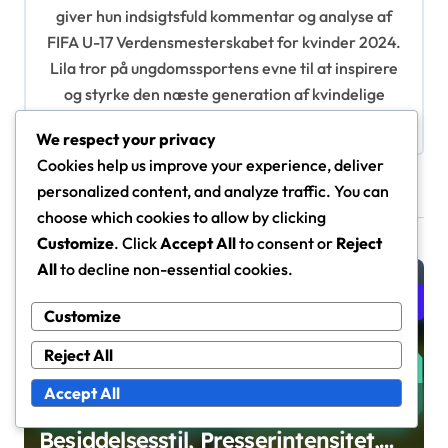
t
giver hun indsigtsfuld kommentar og analyse af
i
FIFA U-17 Verdensmesterskabet for kvinder 2024.
Lila tror på ungdomssportens evne til at inspirere
o
og styrke den næste generation af kvindelige
n
atleter.
We respect your privacy
Cookies help us improve your experience, deliver
personalized content, and analyze traffic. You can
Related Posts
choose which cookies to allow by clicking
Customize
. Click
Accept All
to consent or
Reject
All
to decline non-essential cookies.
Team Analyse af FIFA U-17 Kvindernes Verdensmesterskab
2024
Customize
Reject All
Accept All
Frankrig U-17 kvinder:
Besiddelsesstil, Presserintensitet,