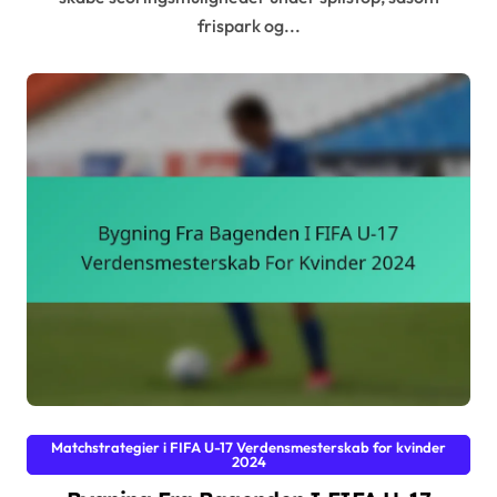
frispark og...
Matchstrategier i FIFA U-17 Verdensmesterskab for kvinder
2024