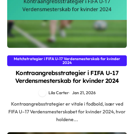
Matchstrategier i FIFA U-17 Verdensmesterskab for kvinder
2024
Kontraangrebsstrategier i FIFA U-17
Verdensmesterskab for kvinder 2024
Lila Carter
Jan 21, 2026
Kontraangrebsstrategier er vitale i fodbold, især ved
FIFA U–17 Verdensmesterskabet for kvinder 2024, hvor
holdene...