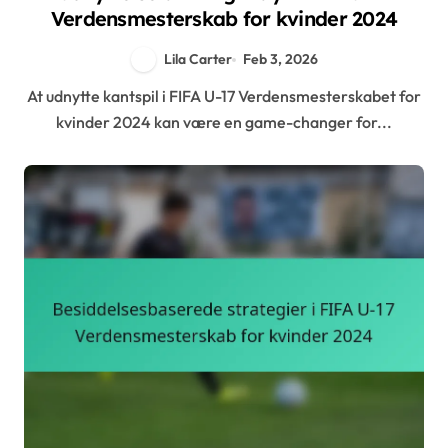
Verdensmesterskab for kvinder 2024
Lila Carter
Feb 3, 2026
At udnytte kantspil i FIFA U-17 Verdensmesterskabet for
kvinder 2024 kan være en game-changer for...