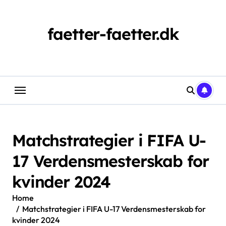
Skip
to
content
faetter-faetter.dk
Matchstrategier i FIFA U-
17 Verdensmesterskab for
kvinder 2024
Home
Matchstrategier i FIFA U-17 Verdensmesterskab for
kvinder 2024