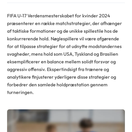
FIFA U-17 Verdensmesterskabet for kvinder 2024
præsenterer en række matchstrategier, der afhænger
af taktiske formationer og de unikke spillestile hos de
konkurrerende hold. Nøglespillere vil være afgørende
for at tilpasse strategier for at udnytte modstandernes
svagheder, mens hold som USA, Tyskland og Brasilien
eksemplificerer en balance mellem solidt forsvar og
aggressiv offensiv. Ekspertindsigt fra trænere og
analytikere finjusterer yderligere disse strategier og
forbedrer den samlede holdpræstation gennem
turneringen.