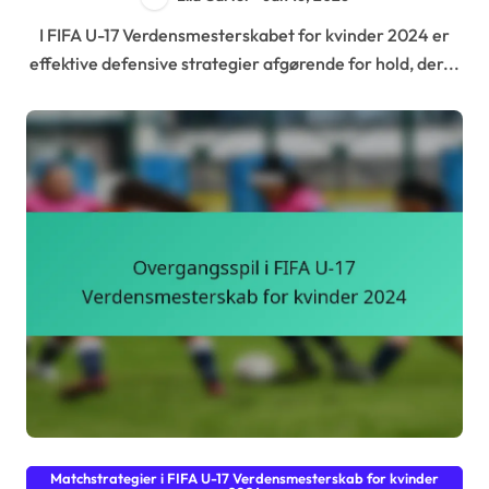
I FIFA U-17 Verdensmesterskabet for kvinder 2024 er
effektive defensive strategier afgørende for hold, der...
Matchstrategier i FIFA U-17 Verdensmesterskab for kvinder