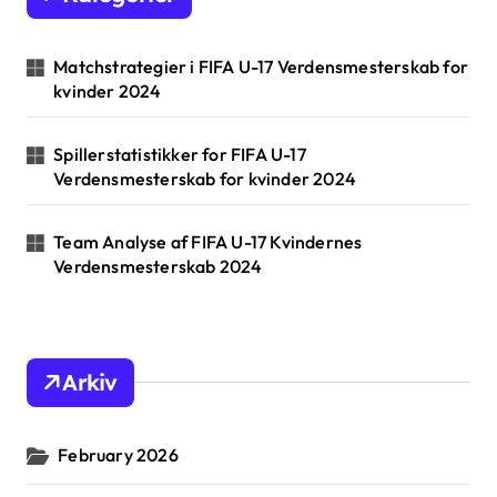
o
r
Matchstrategier i FIFA U-17 Verdensmesterskab for
:
kvinder 2024
Spillerstatistikker for FIFA U-17
Verdensmesterskab for kvinder 2024
Team Analyse af FIFA U-17 Kvindernes
Verdensmesterskab 2024
Arkiv
February 2026