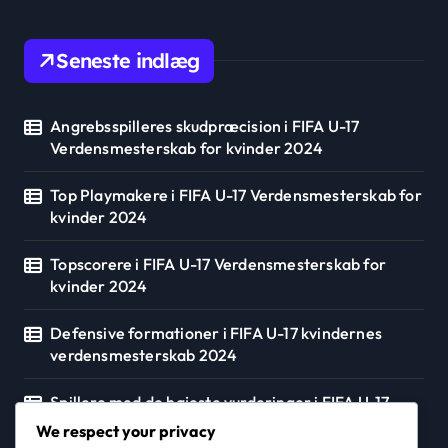
Seneste indlæg
Angrebsspilleres skudpræcision i FIFA U-17
Verdensmesterskab for kvinder 2024
Top Playmakere i FIFA U-17 Verdensmesterskab for
kvinder 2024
Topscorere i FIFA U-17 Verdensmesterskab for
kvinder 2024
Defensive formationer i FIFA U-17 kvindernes
verdensmesterskab 2024
Spillere med de højeste vurderinger i FIFA U-17
Verdensmesterskab for kvinder 2024
We respect your privacy