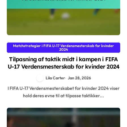
Matchstrategier i FIFA U-17 Verdensmesterskab for kvinder
2024
Tilpasning af taktik midt i kampen i FIFA
U-17 Verdensmesterskab for kvinder 2024
Lila Carter
Jan 28, 2026
I FIFA U-17 Verdensmesterskabet for kvinder 2024 viser
hold deres evne til at tilpasse taktikker...