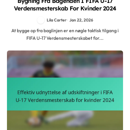
Bygning Fra Bagenden I FIFA U-17
Verdensmesterskab For Kvinder 2024
Lila Carter
Jan 22, 2026
At bygge op fra baglinjen er en nøgle taktisk tilgang i
FIFA U-17 Verdensmesterskabet for...